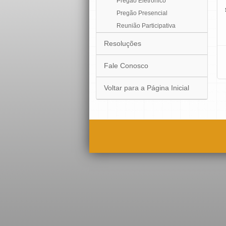
Pregão Eletrônico
Pregão Presencial
Reunião Participativa
Resoluções
Fale Conosco
Voltar para a Página Inicial