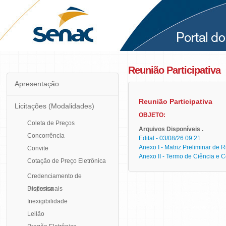
Reunião Participativa
Apresentação
Reunião Participativa
Licitações
(Modalidades)
OBJETO:
Coleta de Preços
Arquivos Disponíveis .
Concorrência
Edital - 03/08/26 09:21
Anexo I - Matriz Preliminar de 
Convite
Anexo II - Termo de Ciência e 
Cotação de Preço Eletrônica
Credenciamento de
Profissionais
Dispensa
Inexigibilidade
Leilão